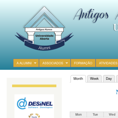
Ski
mai
con
A ALUMNI
ASSOCIADOS
FORMAÇÃO
ATIVIDADES
Main menu
Month
(active tab)
Week
Day
Primary tabs
Mon
Tue
Wed