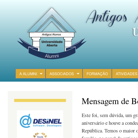
Ski
mai
con
A ALUMNI
ASSOCIADOS
FORMAÇÃO
ATIVIDADES
Main menu
Mensagem de Bo
Este foi, sem dúvida, um gr
aniversário e houve a conde
República. Temos o maior o