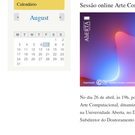
Sessão online Arte C
Calendário
August
«
»
M
T
W
T
F
S
S
1
2
3
4
5
6
7
8
9
10
11
12
13
14
15
16
17
18
19
20
21
22
23
24
25
26
27
28
29
30
31
No dia 26 de abril, às 19h, p
Arte Computacional, dinamiz
na Universidade Aberta, no 
Subdiretor do Doutoramento 