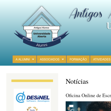
Ski
mai
con
A ALUMNI
ASSOCIADOS
FORMAÇÃO
ATIVIDADES
Main menu
Notícias
Oficina Online de Escr