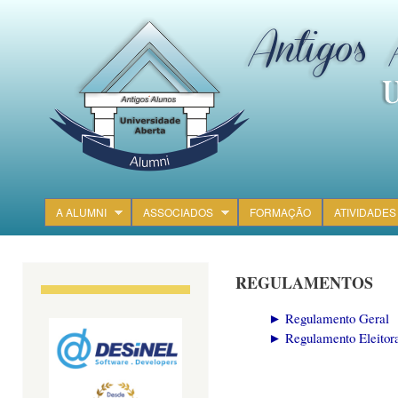
Ski
mai
con
A ALUMNI
ASSOCIADOS
FORMAÇÃO
ATIVIDADES
Main menu
REGULAMENTOS
► Regulamento Geral
► Regulamento Eleitor